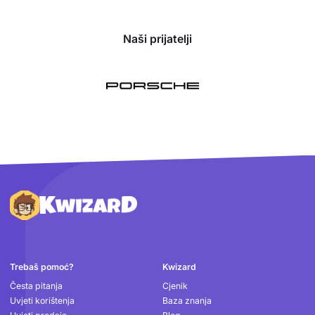
Naši prijatelji
Podnožje
Trebaš pomoć?
Kwizard
Česta pitanja
Cjenik
Uvjeti korištenja
Baza znanja