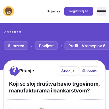
Registriraj se
Prijavi se
Preskoči na sadržaj
NATRAG
6. razred
Povijest
Profil - Vremeplov 6
?
Pitanje
Podijeli
Spremi
Koji se sloj društva bavio trgovinom,
manufakturama i bankarstvom?
Objašnjenje
Odgovor