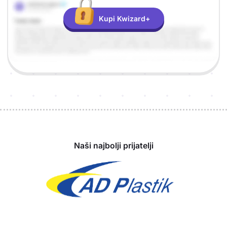
Kupi Kwizard+
Sponzori
Naši najbolji prijatelji