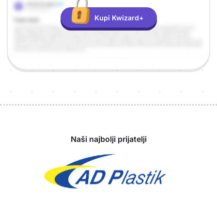
Kupi Kwizard+
Sponzori
Naši najbolji prijatelji