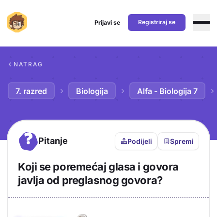
Registriraj se
Prijavi se
Preskoči na sadržaj
NATRAG
7. razred
Biologija
Alfa - Biologija 7
?
Pitanje
Podijeli
Spremi
Koji se poremećaj glasa i govora
javlja od preglasnog govora?
Objašnjenje
Odgovor