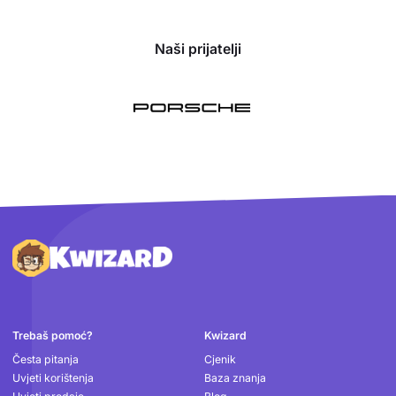
Naši prijatelji
Podnožje
Trebaš pomoć?
Kwizard
Česta pitanja
Cjenik
Uvjeti korištenja
Baza znanja