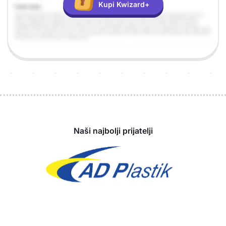
Kupi Kwizard+
Sponzori
Naši najbolji prijatelji