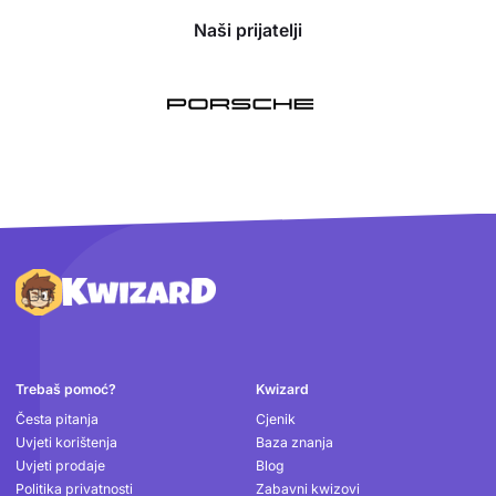
Naši prijatelji
Podnožje
Trebaš pomoć?
Kwizard
Česta pitanja
Cjenik
Uvjeti korištenja
Baza znanja
Uvjeti prodaje
Blog
Politika privatnosti
Zabavni kwizovi