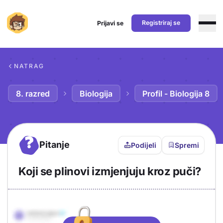
Registriraj se
Prijavi se
Preskoči na sadržaj
NATRAG
8. razred
Biologija
Profil - Biologija 8
?
Pitanje
Podijeli
Spremi
Koji se plinovi izmjenjuju kroz puči?
Objašnjenje
Odgovor