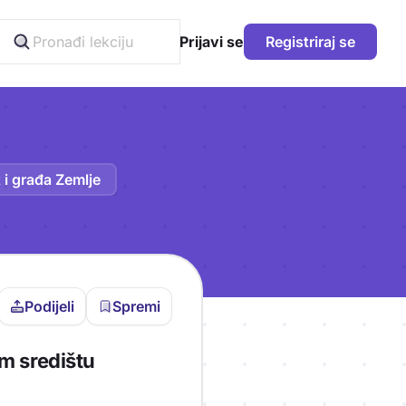
Prijavi se
Registriraj se
 i građa Zemlje
Podijeli
Spremi
vljen da bi pohranio
om središtu
icu!