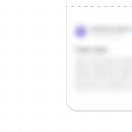
Objašnjenje
Odgovor