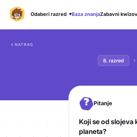
Odaberi razred
Baza znanja
Zabavni kwizov
Preskoči na sadržaj
NATRAG
8. razred
?
Pitanje
Koji se od slojeva
planeta?