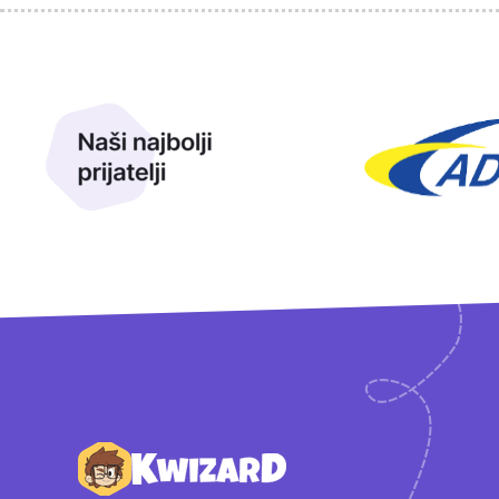
Sponzori
Naši najbolji prijatelji
Naši prijatelji
Podnožje