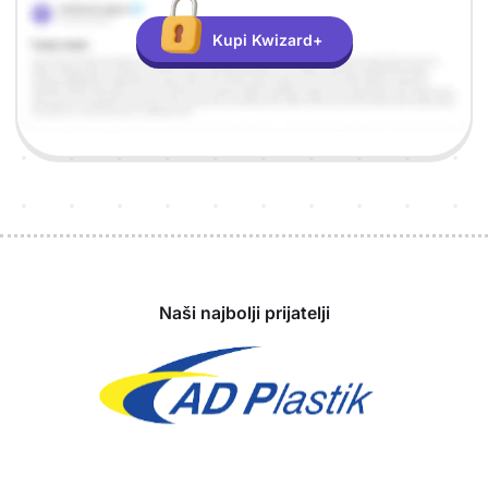
Kupi Kwizard+
Sponzori
Naši najbolji prijatelji