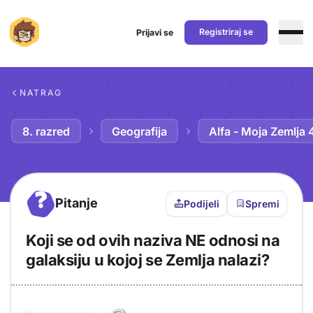
Registriraj se
Prijavi se
Preskoči na sadržaj
NATRAG
8. razred
Geografija
Alfa - Moja Zemlja 
?
Pitanje
Podijeli
Spremi
Koji se od ovih naziva NE odnosi na
galaksiju u kojoj se Zemlja nalazi?
Objašnjenje
Odgovor