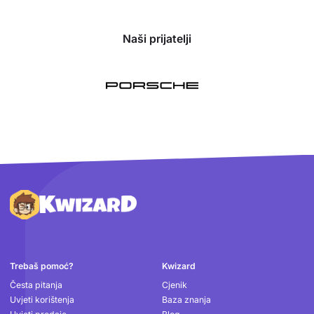
Naši prijatelji
Podnožje
Trebaš pomoć?
Kwizard
Česta pitanja
Cjenik
Uvjeti korištenja
Baza znanja