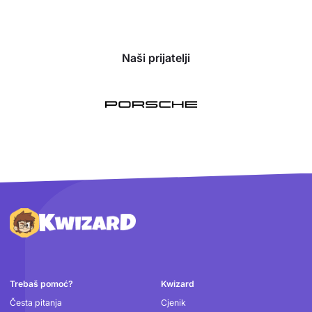
Naši prijatelji
Podnožje
Trebaš pomoć?
Kwizard
Česta pitanja
Cjenik