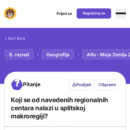
Registriraj se
Prijavi se
Preskoči na sadržaj
NATRAG
6. razred
Geografija
Alfa - Moja Zemlja 
?
Pitanje
Podijeli
Spremi
Koji se od navedenih regionalnih
centara nalazi u splitskoj
makroregiji?