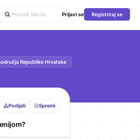
Prijavi se
Registriraj se
područja Republike Hrvatske
Podijeli
Spremi
vljen da bi pohranio
venijom?
icu!