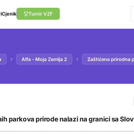
i
Cjenik
Turnir VZF
a
Alfa - Moja Zemlja 2
Zaštićena prirodna 
Trebaš biti prija
ih parkova prirode nalazi na granici sa Slo
sadržaj u bilježn