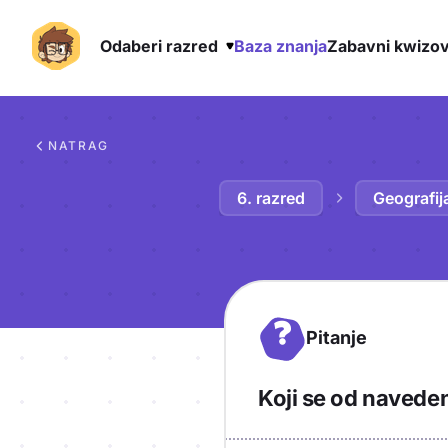
Odaberi razred
Baza znanja
Zabavni kwizov
Preskoči na sadržaj
NATRAG
6. razred
Geografij
?
Pitanje
Koji se od naveden