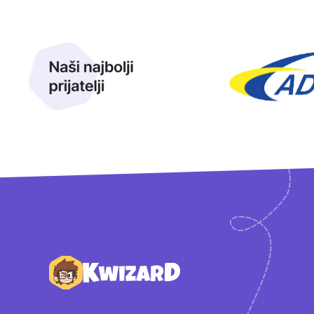
Naši najbolji prijatelji
Naši prijatelji
Podnožje