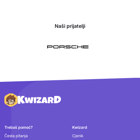
Naši prijatelji
Podnožje
Trebaš pomoć?
Kwizard
Česta pitanja
Cjenik