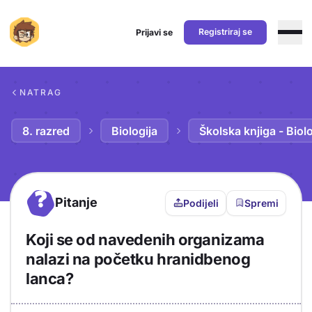
Registriraj se
Prijavi se
Preskoči na sadržaj
NATRAG
8. razred
Biologija
Školska knjiga - Biolo
?
Pitanje
Podijeli
Spremi
Koji se od navedenih organizama
nalazi na početku hranidbenog
lanca?