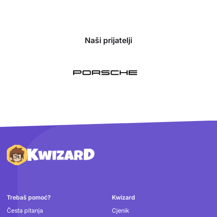
Naši prijatelji
Podnožje
Trebaš pomoć?
Kwizard
Česta pitanja
Cjenik