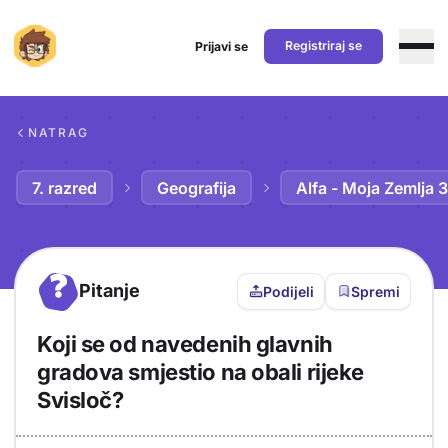
Registriraj se
Prijavi se
Preskoči na sadržaj
NATRAG
7. razred
Geografija
Alfa - Moja Zemlja 3
?
Pitanje
Podijeli
Spremi
Koji se od navedenih glavnih
gradova smjestio na obali rijeke
Svisloč?