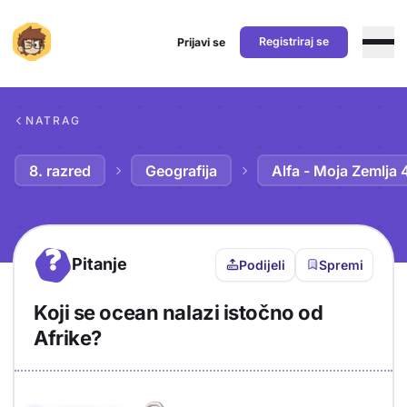
Registriraj se
Prijavi se
Preskoči na sadržaj
NATRAG
8. razred
Geografija
Alfa - Moja Zemlja 
?
Pitanje
Podijeli
Spremi
Koji se ocean nalazi istočno od
Afrike?
Objašnjenje
Odgovor