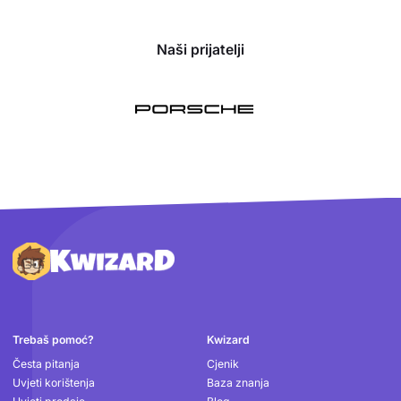
Naši prijatelji
Podnožje
Trebaš pomoć?
Kwizard
Česta pitanja
Cjenik
Uvjeti korištenja
Baza znanja