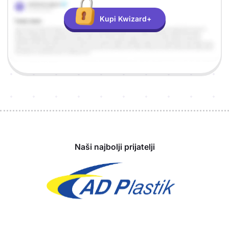
Kupi Kwizard+
Sponzori
Naši najbolji prijatelji