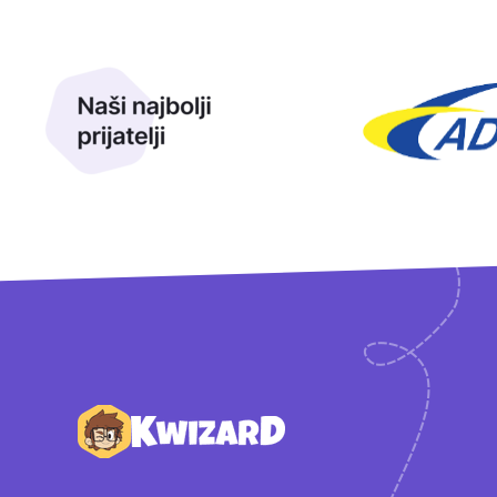
Naši najbolji prijatelji
Naši prijatelji
Podnožje