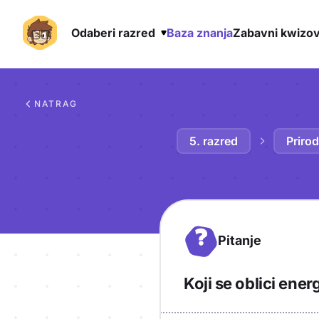
Odaberi razred
Baza znanja
Zabavni kwizov
Preskoči na sadržaj
NATRAG
5. razred
Priro
?
Pitanje
Koji se oblici ene