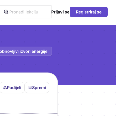
Prijavi se
Registriraj se
obnovljivi izvori energije
Podijeli
Spremi
vljen da bi pohranio
icu!