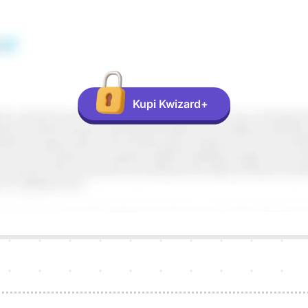
Kupi Kwizard+