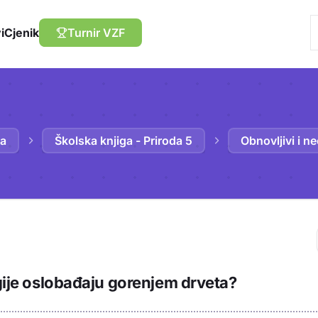
i
Cjenik
Turnir VZF
da
Školska knjiga - Priroda 5
Obnovljivi i ne
Trebaš biti prija
rgije oslobađaju gorenjem drveta?
sadržaj u bilježn