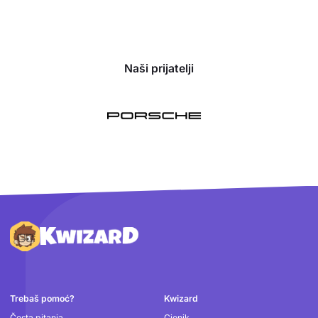
Naši prijatelji
Podnožje
Trebaš pomoć?
Kwizard
Česta pitanja
Cjenik