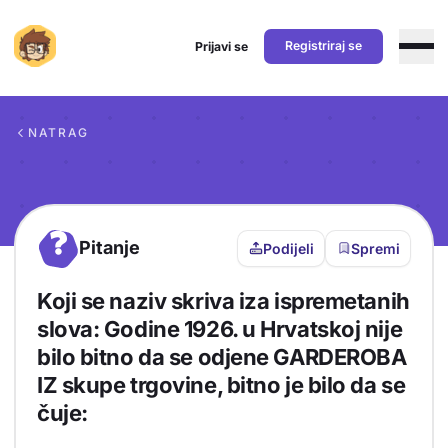
Registriraj se
Prijavi se
Preskoči na sadržaj
NATRAG
?
Pitanje
Podijeli
Spremi
Koji se naziv skriva iza ispremetanih
slova: Godine 1926. u Hrvatskoj nije
bilo bitno da se odjene GARDEROBA
IZ skupe trgovine, bitno je bilo da se
čuje: