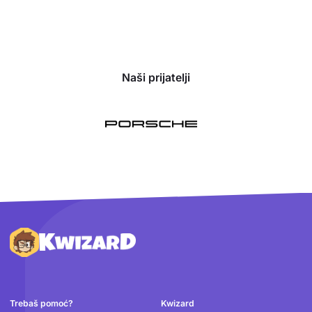
Naši prijatelji
Podnožje
Trebaš pomoć?
Kwizard