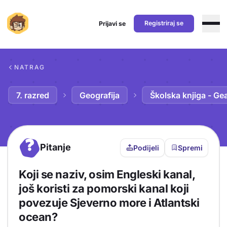
Registriraj se
Prijavi se
Preskoči na sadržaj
NATRAG
7. razred
Geografija
Školska knjiga - Ge
?
Pitanje
Podijeli
Spremi
Koji se naziv, osim Engleski kanal,
još koristi za pomorski kanal koji
povezuje Sjeverno more i Atlantski
ocean?