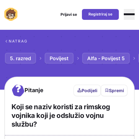
Registriraj se
Prijavi se
Preskoči na sadržaj
NATRAG
5. razred
Povijest
Alfa - Povijest 5
?
Pitanje
Podijeli
Spremi
Koji se naziv koristi za rimskog
vojnika koji je odslužio vojnu
službu?