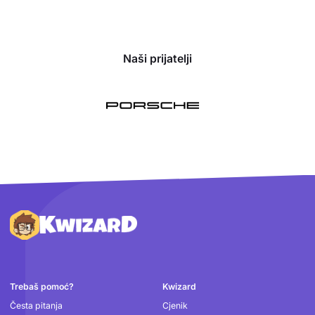
Naši prijatelji
Podnožje
Trebaš pomoć?
Kwizard
Česta pitanja
Cjenik