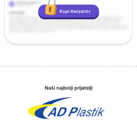
Kupi Kwizard+
Sponzori
Naši najbolji prijatelji