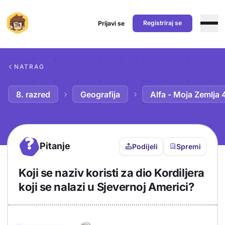
Registriraj se
Prijavi se
Preskoči na sadržaj
NATRAG
8. razred
Geografija
Alfa - Moja Zemlja 
?
Pitanje
Podijeli
Spremi
Koji se naziv koristi za dio Kordiljera
koji se nalazi u Sjevernoj Americi?
Objašnjenje
Odgovor