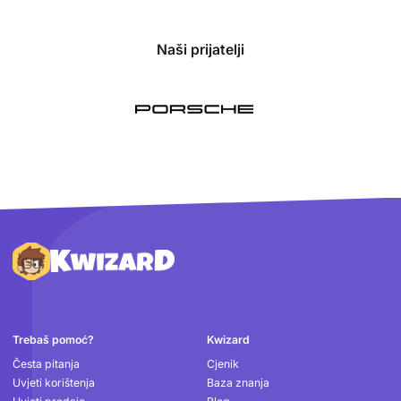
Naši prijatelji
Podnožje
Trebaš pomoć?
Kwizard
Česta pitanja
Cjenik
Uvjeti korištenja
Baza znanja