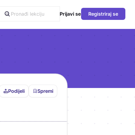
Prijavi se
Registriraj se
Podijeli
Spremi
vljen da bi pohranio
icu!