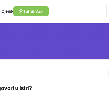
i
Cjenik
Turnir VZF
Trebaš biti prija
ovori u Istri?
sadržaj u bilježn