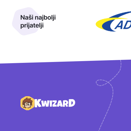
Naši najbolji prijatelji
Naši prijatelji
Podnožje