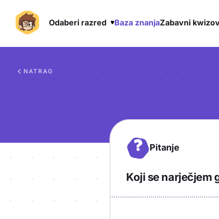
Odaberi razred
Baza znanja
Zabavni kwizov
Preskoči na sadržaj
NATRAG
?
Pitanje
Koji se narječjem g
Objašnjenje
Odgovor