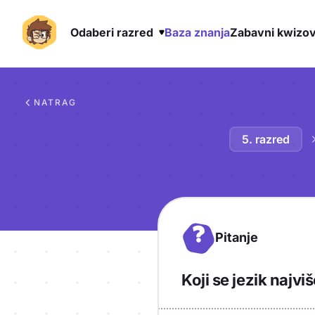
Odaberi razred
Baza znanja
Zabavni kwizov
Preskoči na sadržaj
NATRAG
5. razred
?
Pitanje
Koji se jezik najv