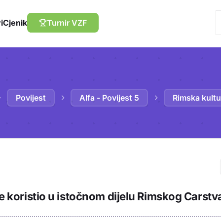
i
Cjenik
Turnir VZF
Povijest
Alfa - Povijest 5
Rimska kultu
Trebaš biti prija
iše koristio u istočnom dijelu Rimskog Carstv
sadržaj u bilježn