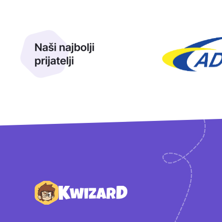
Naši najbolji prijatelji
Naši prijatelji
Podnožje