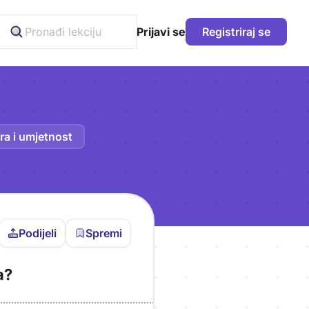
Prijavi se
Registriraj se
ra i umjetnost
Podijeli
Spremi
vljen da bi pohranio
a?
icu!