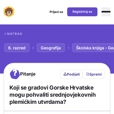
Registriraj se
Prijavi se
Preskoči na sadržaj
NATRAG
6. razred
Geografija
Školska knjiga - Ge
?
Pitanje
Podijeli
Spremi
Koji se gradovi Gorske Hrvatske
mogu pohvaliti srednjovjekovnih
plemićkim utvrdama?