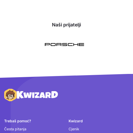
Naši prijatelji
Podnožje
Trebaš pomoć?
Kwizard
Česta pitanja
Cjenik