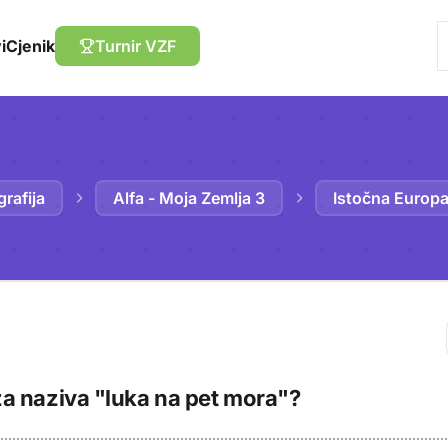
i
Cjenik
Turnir VZF
rafija
Alfa - Moja Zemlja 3
Istočna Europa 
Trebaš biti prija
 iza naziva "luka na pet mora"?
sadržaj u bilježn