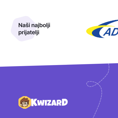
Naši najbolji prijatelji
Naši prijatelji
Podnožje