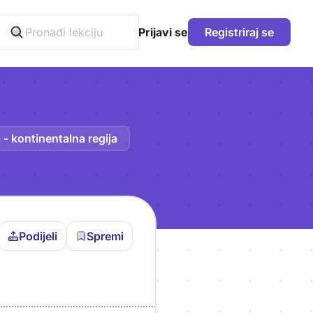
Prijavi se
Registriraj se
- kontinentalna regija
Podijeli
Spremi
vljen da bi pohranio
icu!