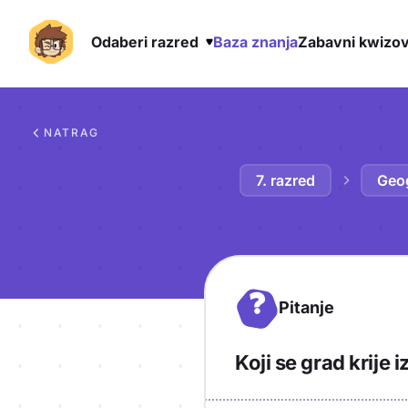
Odaberi razred
Baza znanja
Zabavni kwizov
Preskoči na sadržaj
NATRAG
7. razred
Geog
?
Pitanje
Koji se grad krije