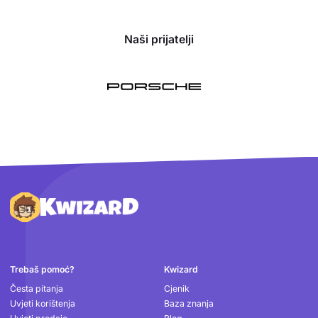
Naši prijatelji
Podnožje
Trebaš pomoć?
Kwizard
Česta pitanja
Cjenik
Uvjeti korištenja
Baza znanja