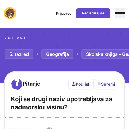
Registriraj se
Prijavi se
Preskoči na sadržaj
NATRAG
5. razred
Geografija
Školska knjiga - Ge
?
Pitanje
Podijeli
Spremi
Koji se drugi naziv upotrebljava za
nadmorsku visinu?
Objašnjenje
Odgovor