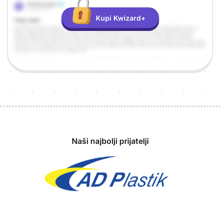
Kupi Kwizard+
Sponzori
Naši najbolji prijatelji