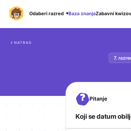
Odaberi razred
Baza znanja
Zabavni kwizov
Preskoči na sadržaj
NATRAG
7. razre
?
Pitanje
Koji se datum obi