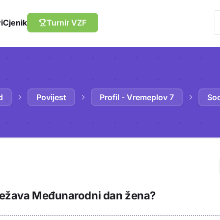
i
Cjenik
Turnir VZF
d
Povijest
Profil - Vremeplov 7
Soc
Trebaš biti prija
lježava Međunarodni dan žena?
sadržaj u bilježn