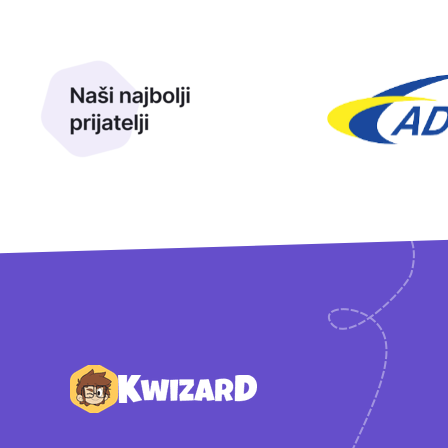
Naši najbolji prijatelji
Naši prijatelji
Podnožje