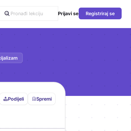
Prijavi se
Registriraj se
ijalizam
Podijeli
Spremi
vljen da bi pohranio
icu!