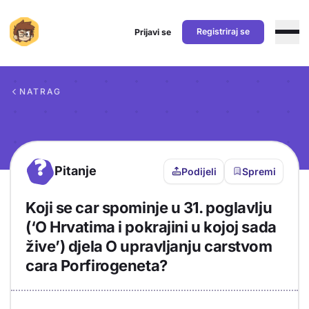
Registriraj se
Prijavi se
Preskoči na sadržaj
NATRAG
?
Pitanje
Podijeli
Spremi
Koji se car spominje u 31. poglavlju
(‘O Hrvatima i pokrajini u kojoj sada
žive’) djela O upravljanju carstvom
cara Porfirogeneta?