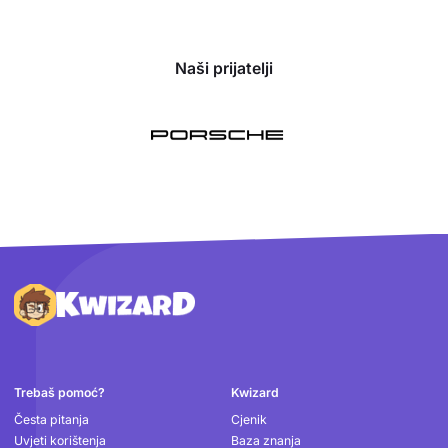
Naši prijatelji
Podnožje
Trebaš pomoć?
Kwizard
Česta pitanja
Cjenik
Uvjeti korištenja
Baza znanja