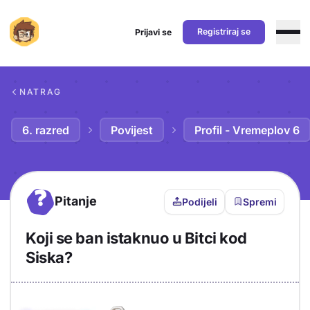
Registriraj se
Prijavi se
Preskoči na sadržaj
NATRAG
6. razred
Povijest
Profil - Vremeplov 6
?
Pitanje
Podijeli
Spremi
Koji se ban istaknuo u Bitci kod
Siska?
Objašnjenje
Odgovor