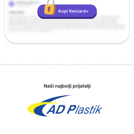
Kupi Kwizard+
Sponzori
Naši najbolji prijatelji