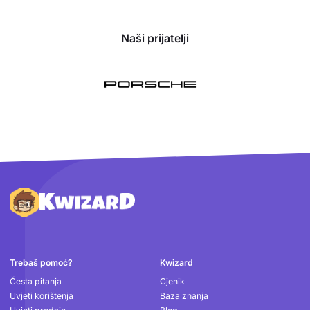
Naši prijatelji
Podnožje
Trebaš pomoć?
Kwizard
Česta pitanja
Cjenik
Uvjeti korištenja
Baza znanja