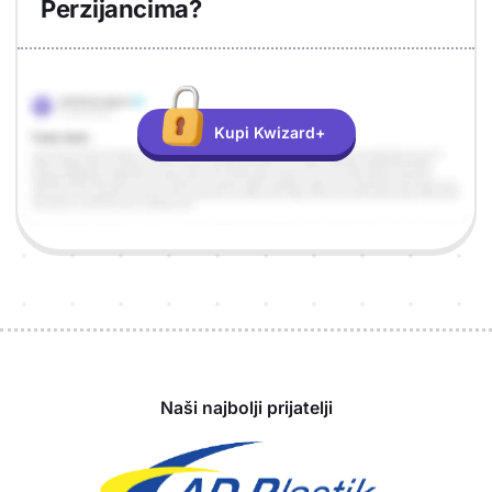
Perzijancima?
Objašnjenje
Odgovor
Kupi Kwizard+
Sponzori
Naši najbolji prijatelji