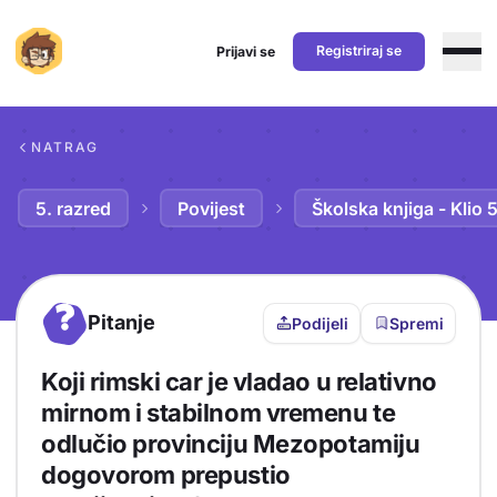
Registriraj se
Prijavi se
Preskoči na sadržaj
NATRAG
5. razred
Povijest
Školska knjiga - Klio 
?
Pitanje
Podijeli
Spremi
Koji rimski car je vladao u relativno
mirnom i stabilnom vremenu te
odlučio provinciju Mezopotamiju
dogovorom prepustio