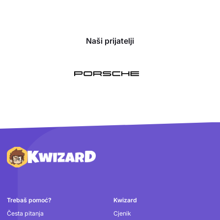
Naši prijatelji
Podnožje
Trebaš pomoć?
Kwizard
Česta pitanja
Cjenik