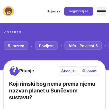
Registriraj se
Prijavi se
Preskoči na sadržaj
NATRAG
5. razred
Povijest
Alfa - Povijest 5
?
Pitanje
Podijeli
Spremi
Koji rimski bog nema prema njemu
nazvan planet u Sunčevom
sustavu?