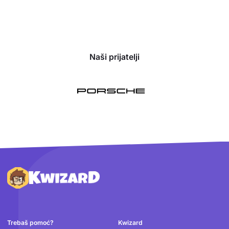
Naši prijatelji
Podnožje
Trebaš pomoć?
Kwizard