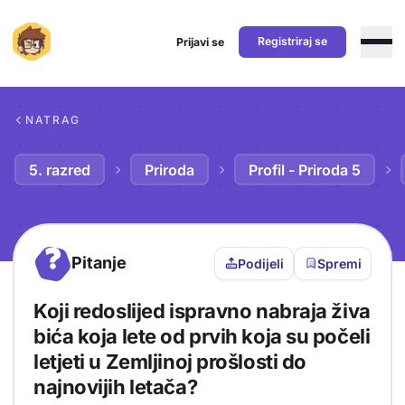
Registriraj se
Prijavi se
Preskoči na sadržaj
NATRAG
5. razred
Priroda
Profil - Priroda 5
?
Pitanje
Podijeli
Spremi
Koji redoslijed ispravno nabraja živa
bića koja lete od prvih koja su počeli
letjeti u Zemljinoj prošlosti do
najnovijih letača?