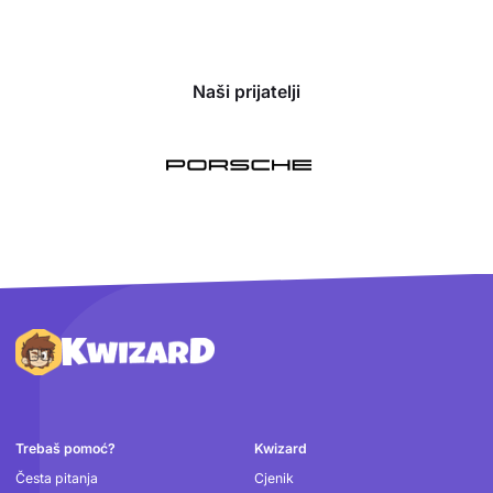
Naši prijatelji
Podnožje
Trebaš pomoć?
Kwizard
Česta pitanja
Cjenik