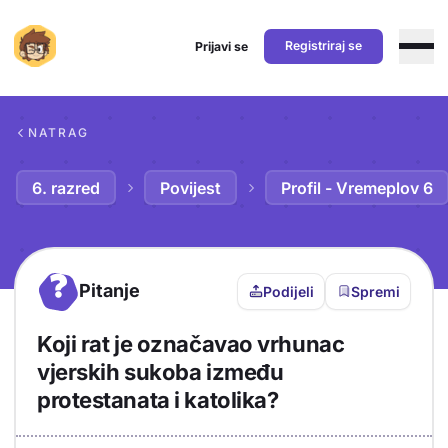
Registriraj se
Prijavi se
Preskoči na sadržaj
NATRAG
6. razred
Povijest
Profil - Vremeplov 6
?
Pitanje
Podijeli
Spremi
Koji rat je označavao vrhunac
vjerskih sukoba između
protestanata i katolika?