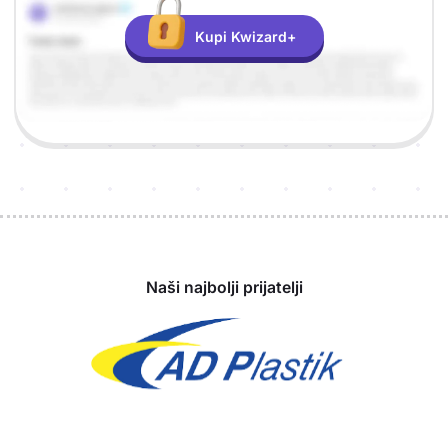
Kupi Kwizard+
Sponzori
Naši najbolji prijatelji