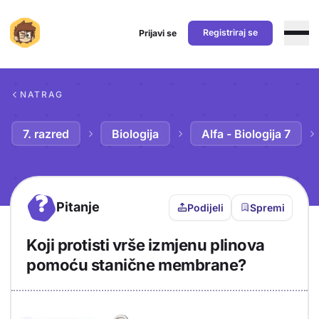
Registriraj se
Prijavi se
Preskoči na sadržaj
NATRAG
7. razred
Biologija
Alfa - Biologija 7
?
Pitanje
Podijeli
Spremi
Koji protisti vrše izmjenu plinova
pomoću stanične membrane?
Objašnjenje
Odgovor