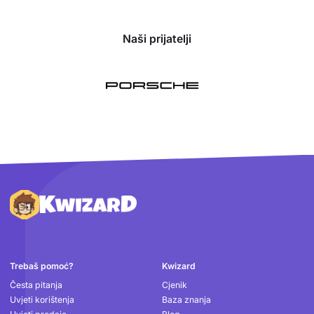
Naši prijatelji
Podnožje
Trebaš pomoć?
Kwizard
Česta pitanja
Cjenik
Uvjeti korištenja
Baza znanja