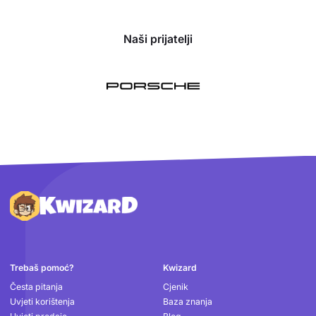
Naši prijatelji
Podnožje
Trebaš pomoć?
Kwizard
Česta pitanja
Cjenik
Uvjeti korištenja
Baza znanja