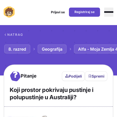
Registriraj se
Prijavi se
Preskoči na sadržaj
NATRAG
8. razred
Geografija
Alfa - Moja Zemlja 
?
Pitanje
Podijeli
Spremi
Koji prostor pokrivaju pustinje i
polupustinje u Australiji?
Objašnjenje
Odgovor