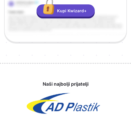
Kupi Kwizard+
Sponzori
Naši najbolji prijatelji