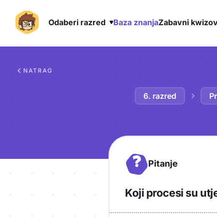
Odaberi razred
Baza znanja
Zabavni kwizov
Preskoči na sadržaj
NATRAG
6. razred
Pr
?
Pitanje
Koji procesi su ut