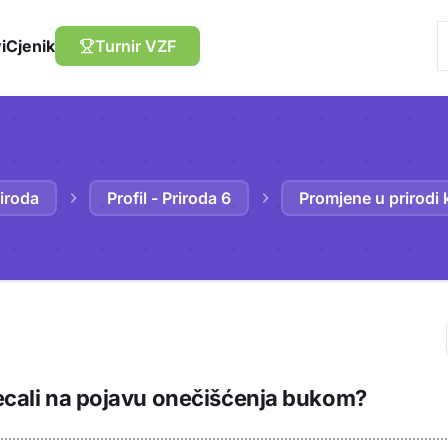
i
Cjenik
Turnir VZF
iroda
Profil - Priroda 6
Promjene u prirodi 
Trebaš biti prija
jecali na pojavu onečišćenja bukom?
sadržaj u bilježn