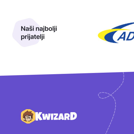
Naši najbolji prijatelji
Naši prijatelji
Podnožje