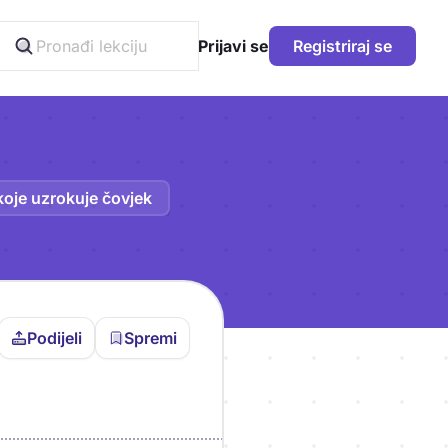
Prijavi se
Registriraj se
koje uzrokuje čovjek
Podijeli
Spremi
vljen da bi pohranio
icu!