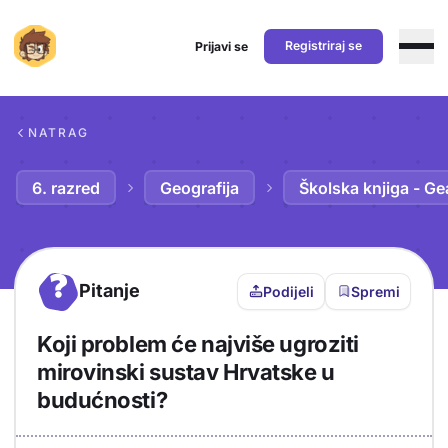
Registriraj se
Prijavi se
Preskoči na sadržaj
NATRAG
6. razred
Geografija
Školska knjiga - Ge
?
Pitanje
Podijeli
Spremi
Koji problem će najviše ugroziti
mirovinski sustav Hrvatske u
budućnosti?