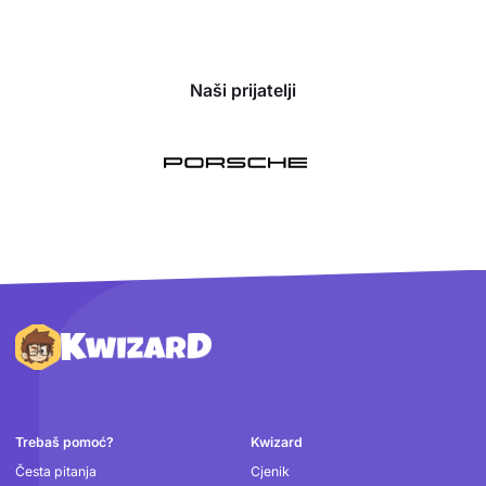
Naši prijatelji
Podnožje
Trebaš pomoć?
Kwizard
Česta pitanja
Cjenik