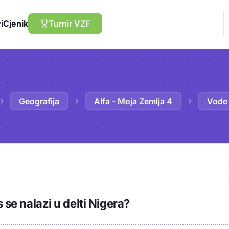
i
Cjenik
Turnir VZF
Geografija
Alfa - Moja Zemlja 4
Vode 
Trebaš biti prija
s se nalazi u delti Nigera?
sadržaj u bilježn