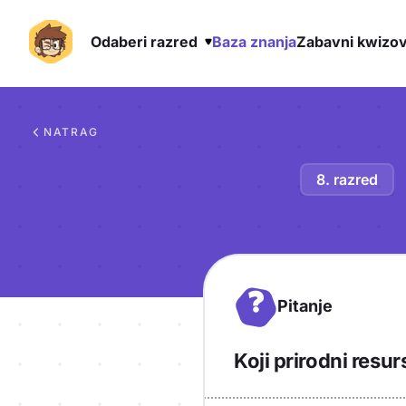
Odaberi razred
Baza znanja
Zabavni kwizov
Preskoči na sadržaj
NATRAG
8. razred
?
Pitanje
Koji prirodni resur