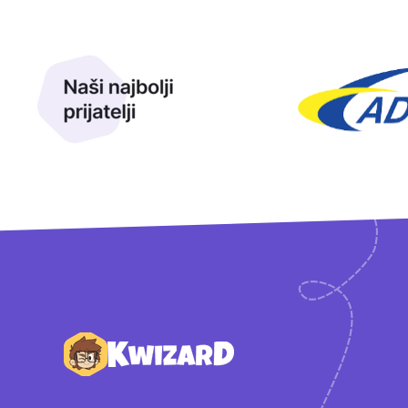
Naši najbolji prijatelji
Naši prijatelji
Podnožje