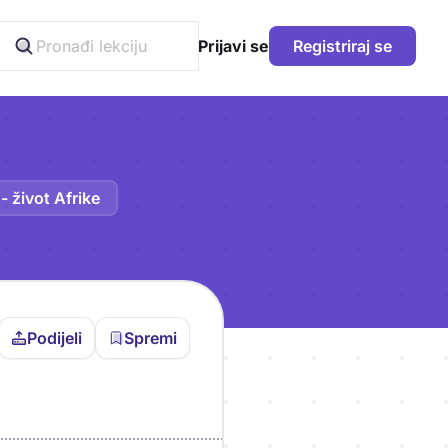
Prijavi se
Registriraj se
- život Afrike
Podijeli
Spremi
vljen da bi pohranio
icu!