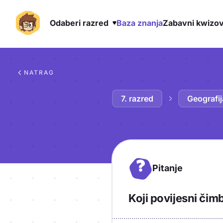
Odaberi razred
Baza znanja
Zabavni kwizov
Preskoči na sadržaj
NATRAG
7. razred
Geografij
?
Pitanje
Koji povijesni čim