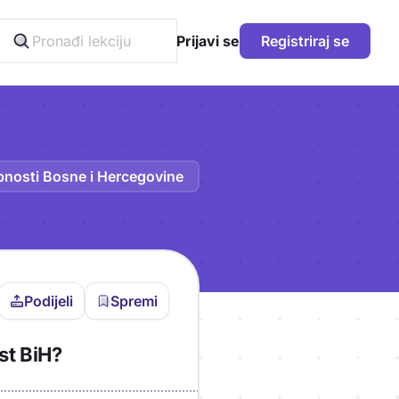
Prijavi se
Registriraj se
nosti Bosne i Hercegovine
Podijeli
Spremi
vljen da bi pohranio
st BiH?
icu!