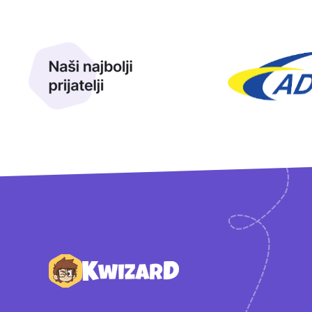
Naši najbolji prijatelji
Naši prijatelji
Podnožje