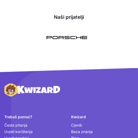
Naši prijatelji
Podnožje
Trebaš pomoć?
Kwizard
Česta pitanja
Cjenik
Uvjeti korištenja
Baza znanja