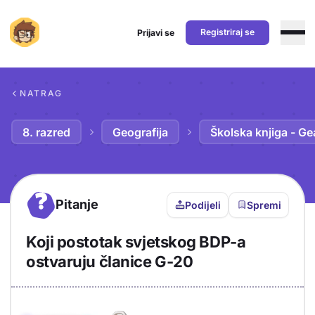
Registriraj se
Prijavi se
Preskoči na sadržaj
NATRAG
8. razred
Geografija
Školska knjiga - Ge
?
Pitanje
Podijeli
Spremi
Koji postotak svjetskog BDP-a
ostvaruju članice G-20
Objašnjenje
Odgovor