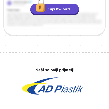
Kupi Kwizard+
Sponzori
Naši najbolji prijatelji