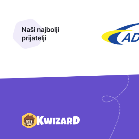
Naši najbolji prijatelji
Naši prijatelji
Podnožje