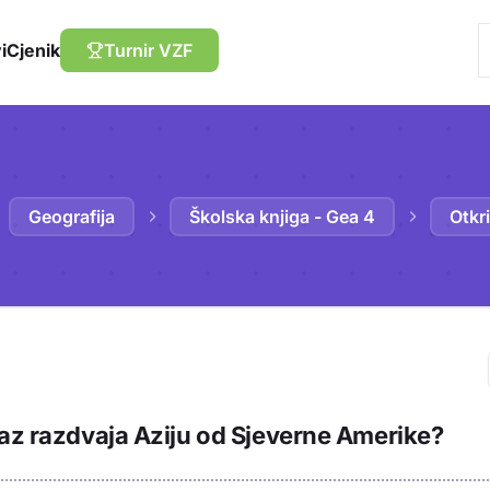
i
Cjenik
Turnir VZF
Geografija
Školska knjiga - Gea 4
Otkr
Trebaš biti prija
laz razdvaja Aziju od Sjeverne Amerike?
sadržaj u bilježn