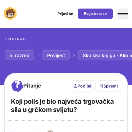
Registriraj se
Prijavi se
Preskoči na sadržaj
NATRAG
5. razred
Povijest
Školska knjiga - Klio 
?
Pitanje
Podijeli
Spremi
Koji polis je bio najveća trgovačka
sila u grčkom svijetu?
Objašnjenje
Odgovor