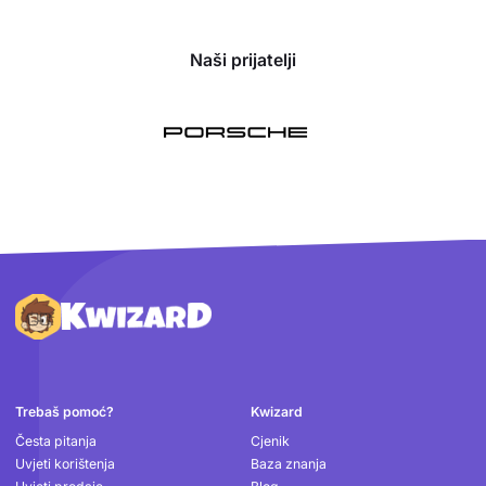
Naši prijatelji
Podnožje
Trebaš pomoć?
Kwizard
Česta pitanja
Cjenik
Uvjeti korištenja
Baza znanja