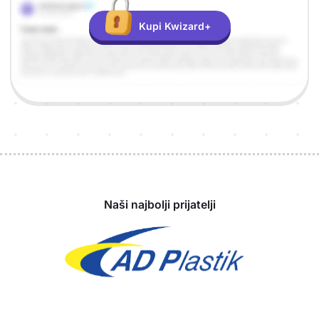
Kupi Kwizard+
Sponzori
Naši najbolji prijatelji