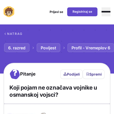
Registriraj se
Prijavi se
Preskoči na sadržaj
NATRAG
6. razred
Povijest
Profil - Vremeplov 6
?
Pitanje
Podijeli
Spremi
Koji pojam ne označava vojnike u
osmanskoj vojsci?
Objašnjenje
Odgovor