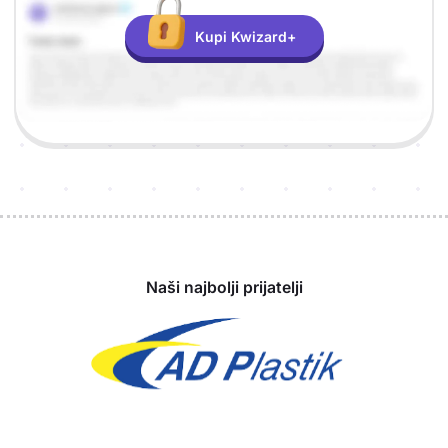
Kupi Kwizard+
Sponzori
Naši najbolji prijatelji