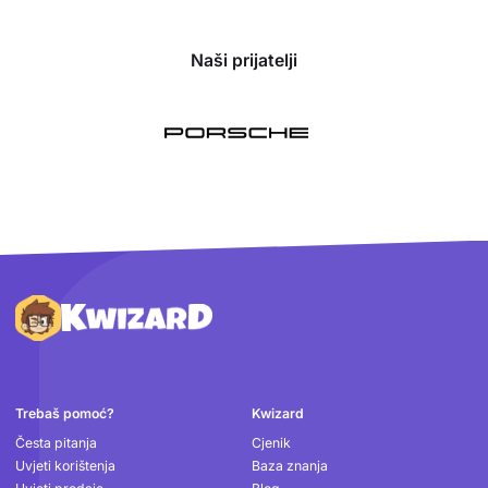
Naši prijatelji
Podnožje
Trebaš pomoć?
Kwizard
Česta pitanja
Cjenik
Uvjeti korištenja
Baza znanja