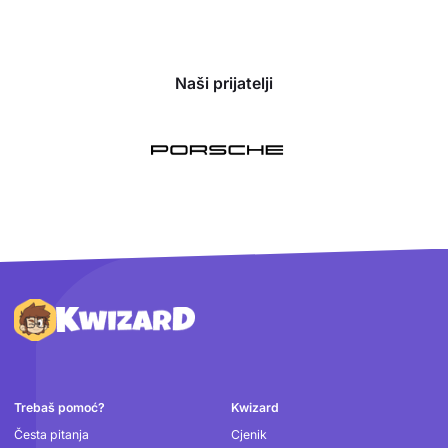
Naši prijatelji
Podnožje
Trebaš pomoć?
Kwizard
Česta pitanja
Cjenik