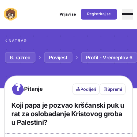
Registriraj se
Prijavi se
Preskoči na sadržaj
NATRAG
6. razred
Povijest
Profil - Vremeplov 6
?
Pitanje
Podijeli
Spremi
Koji papa je pozvao kršćanski puk u
rat za oslobađanje Kristovog groba
u Palestini?