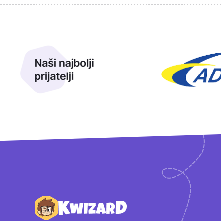
Sponzori
Naši najbolji prijatelji
Naši prijatelji
Podnožje