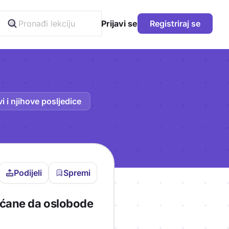
Prijavi se
Registriraj se
vi i njihove posljedice
Podijeli
Spremi
vljen da bi pohranio
šćane da oslobode
icu!