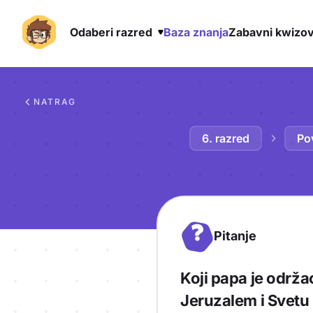
Odaberi razred
Baza znanja
Zabavni kwizov
Preskoči na sadržaj
NATRAG
6. razred
Pov
?
Pitanje
Koji papa je održ
Jeruzalem i Svetu