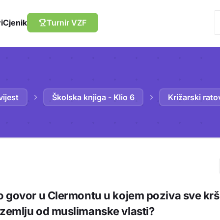
i
Cjenik
Turnir VZF
ijest
Školska knjiga - Klio 6
Križarski rato
Trebaš biti prija
ao govor u Clermontu u kojem poziva sve kr
sadržaj u bilježn
 zemlju od muslimanske vlasti?