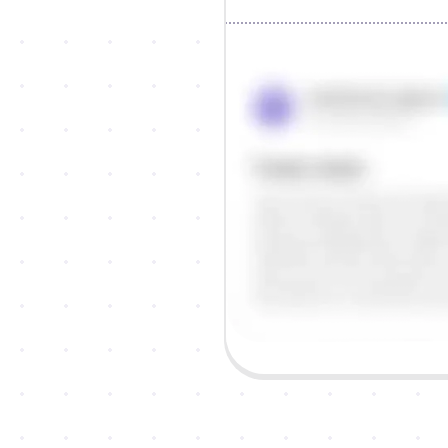
Objašnjenje
Odgovor