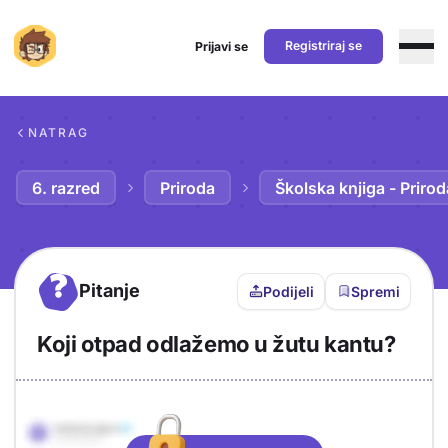
Registriraj se
Prijavi se
Preskoči na sadržaj
NATRAG
6. razred
Priroda
Školska knjiga - Prirod
?
Pitanje
Podijeli
Spremi
Koji otpad odlažemo u žutu kantu?
Objašnjenje
Odgovor