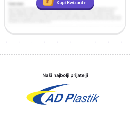
Kupi Kwizard+
Sponzori
Naši najbolji prijatelji