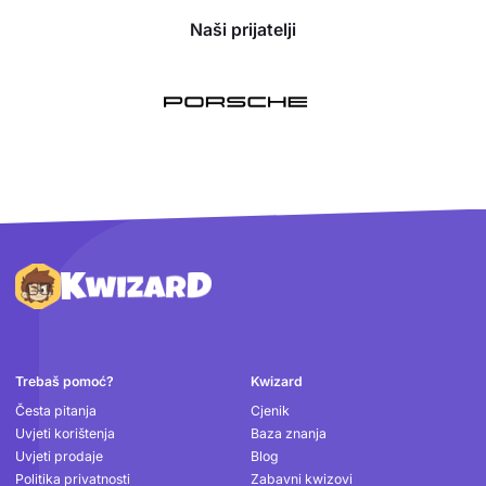
Naši prijatelji
Podnožje
Trebaš pomoć?
Kwizard
Česta pitanja
Cjenik
Uvjeti korištenja
Baza znanja
Uvjeti prodaje
Blog
Politika privatnosti
Zabavni kwizovi