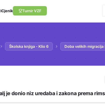
i
Cjenik
Turnir VZF
Školska knjiga - Klio 6
Doba velikih migracija
Trebaš biti prija
ralj je donio niz uredaba i zakona prema ri
sadržaj u bilježn