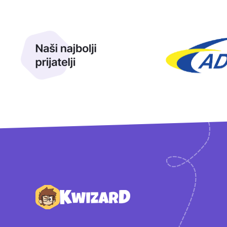
Naši najbolji prijatelji
Naši prijatelji
Podnožje