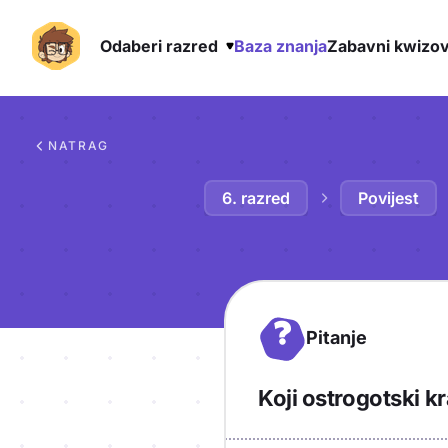
Odaberi razred
Baza znanja
Zabavni kwizov
Preskoči na sadržaj
NATRAG
6. razred
Povijest
?
Pitanje
Koji ostrogotski k