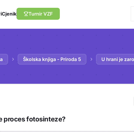
i
Cjenik
Turnir VZF
da
Školska knjiga - Priroda 5
U hrani je zar
Trebaš biti prija
e proces fotosinteze?
sadržaj u bilježn