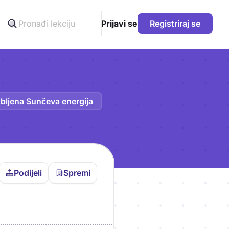
Prijavi se
Registriraj se
obljena Sunčeva energija
Podijeli
Spremi
vljen da bi pohranio
icu!