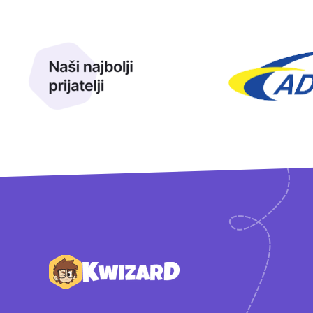
Naši najbolji prijatelji
Naši prijatelji
Podnožje