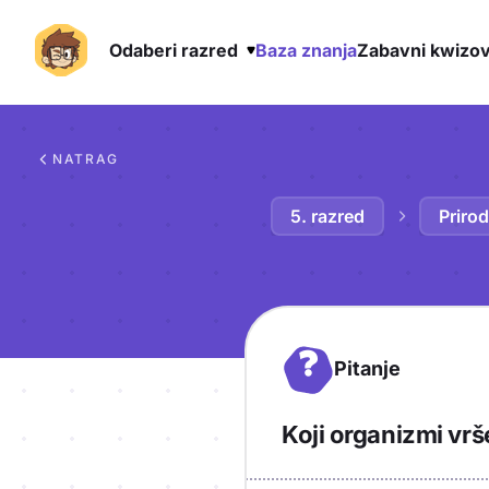
Odaberi razred
Baza znanja
Zabavni kwizov
Preskoči na sadržaj
NATRAG
5. razred
Priro
?
Pitanje
Koji organizmi vrš