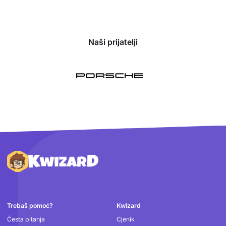
Naši prijatelji
Podnožje
Trebaš pomoć?
Kwizard
Česta pitanja
Cjenik