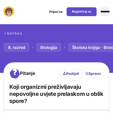
Registriraj se
Prijavi se
Preskoči na sadržaj
NATRAG
8. razred
Biologija
Školska knjiga - Biolo
?
Pitanje
Podijeli
Spremi
Koji organizmi preživljavaju
nepovoljne uvjete prelaskom u oblik
spore?