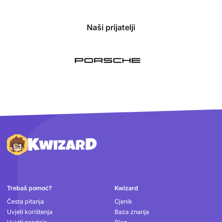
Naši prijatelji
Podnožje
Trebaš pomoć?
Kwizard
Česta pitanja
Cjenik
Uvjeti korištenja
Baza znanja