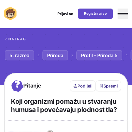
Registriraj se
Prijavi se
Preskoči na sadržaj
NATRAG
5. razred
Priroda
Profil - Priroda 5
?
Pitanje
Podijeli
Spremi
Koji organizmi pomažu u stvaranju
humusa i povećavaju plodnost tla?
Objašnjenje
Odgovor