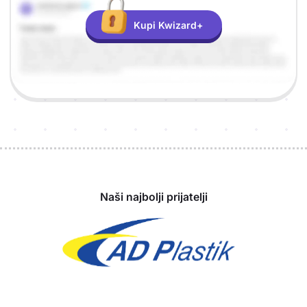
Kupi Kwizard+
Sponzori
Naši najbolji prijatelji