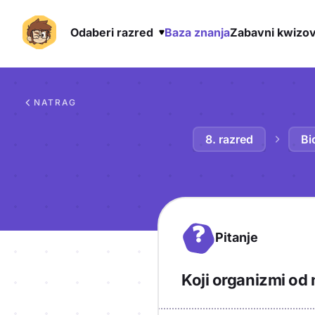
Odaberi razred
Baza znanja
Zabavni kwizov
Preskoči na sadržaj
NATRAG
8. razred
Bi
?
Pitanje
Koji organizmi od