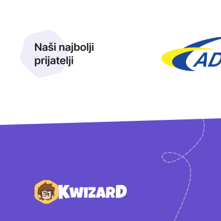
Naši najbolji prijatelji
Naši prijatelji
Podnožje