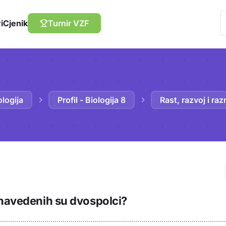
i
Cjenik
Turnir VZF
ologija
Profil - Biologija 8
Rast, razvoj i ra
Trebaš biti prija
 navedenih su dvospolci?
sadržaj u bilježn