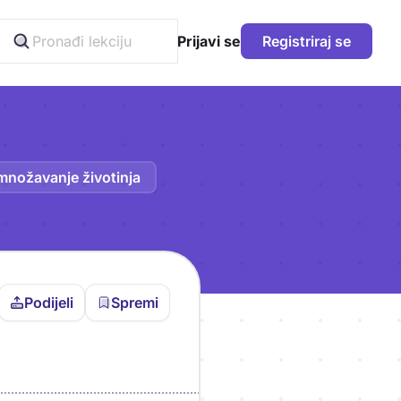
Prijavi se
Registriraj se
zmnožavanje životinja
Podijeli
Spremi
vljen da bi pohranio
icu!