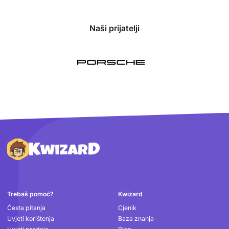
Naši prijatelji
Podnožje
Trebaš pomoć?
Kwizard
Česta pitanja
Cjenik
Uvjeti korištenja
Baza znanja