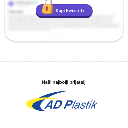
Kupi Kwizard+
Sponzori
Naši najbolji prijatelji