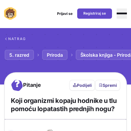
Registriraj se
Prijavi se
Preskoči na sadržaj
NATRAG
5. razred
Priroda
Školska knjiga - Prirod
?
Pitanje
Podijeli
Spremi
Koji organizmi kopaju hodnike u tlu
pomoću lopatastih prednjih nogu?
Objašnjenje
Odgovor