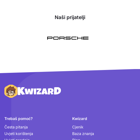
Naši prijatelji
Podnožje
Trebaš pomoć?
Kwizard
Česta pitanja
Cjenik
Uvjeti korištenja
Baza znanja