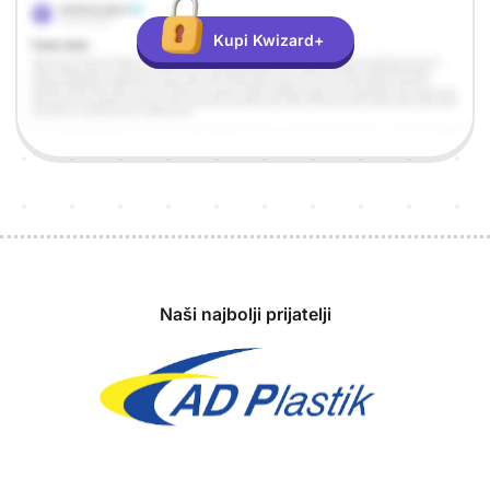
Kupi Kwizard+
Sponzori
Naši najbolji prijatelji