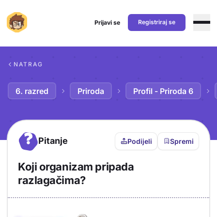
Registriraj se
Prijavi se
Preskoči na sadržaj
NATRAG
6. razred
Priroda
Profil - Priroda 6
?
Pitanje
Podijeli
Spremi
Koji organizam pripada
razlagačima?
Objašnjenje
Odgovor