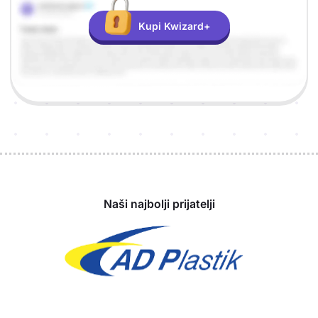
Kupi Kwizard+
Sponzori
Naši najbolji prijatelji