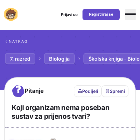
Registriraj se
Prijavi se
Preskoči na sadržaj
NATRAG
7. razred
Biologija
Školska knjiga - Biolo
?
Pitanje
Podijeli
Spremi
Koji organizam nema poseban
sustav za prijenos tvari?
Objašnjenje
Odgovor