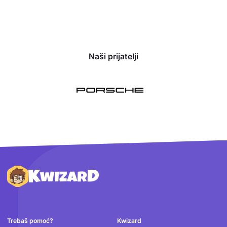
Naši prijatelji
Podnožje
Trebaš pomoć?
Kwizard