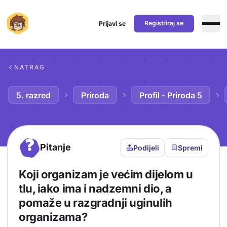
Registriraj se
Prijavi se
Preskoči na sadržaj
NATRAG
5. razred
Priroda
Profil - Priroda 5
?
Pitanje
Podijeli
Spremi
Koji organizam je većim dijelom u
tlu, iako ima i nadzemni dio, a
pomaže u razgradnji uginulih
organizama?