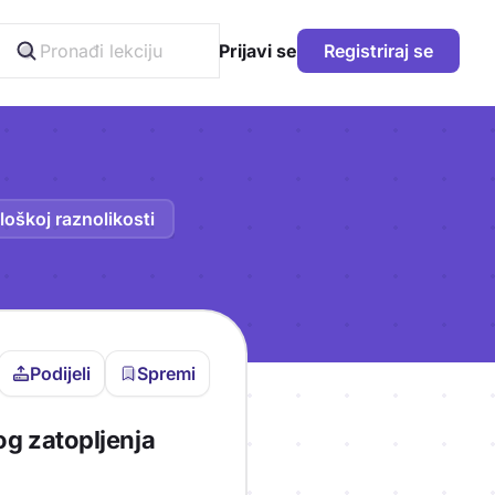
Prijavi se
Registriraj se
loškoj raznolikosti
Podijeli
Spremi
vljen da bi pohranio
og zatopljenja
icu!