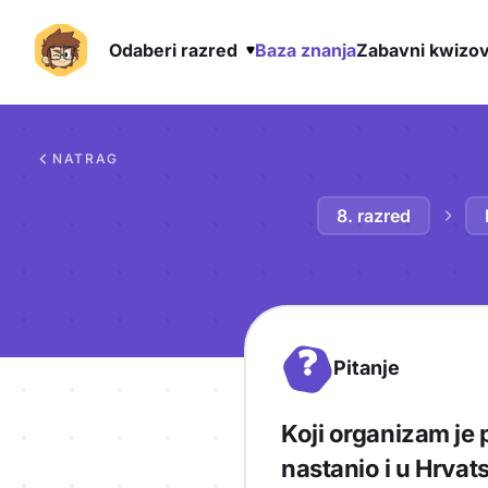
Odaberi razred
Baza znanja
Zabavni kwizov
Preskoči na sadržaj
NATRAG
8. razred
?
Pitanje
Koji organizam je 
nastanio i u Hrvat