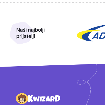
Sponzori
Naši najbolji prijatelji
Naši prijatelji
Podnožje