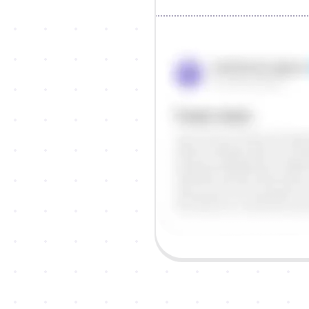
Objašnjenje
Odgovor